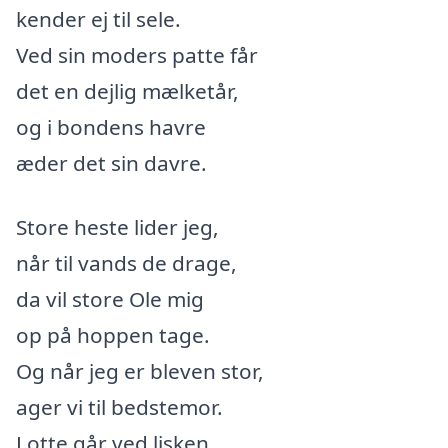
kender ej til sele.
Ved sin moders patte får
det en dejlig mælketår,
og i bondens havre
æder det sin davre.
Store heste lider jeg,
når til vands de drage,
da vil store Ole mig
op på hoppen tage.
Og når jeg er bleven stor,
ager vi til bedstemor.
Lotte går ved lisken,