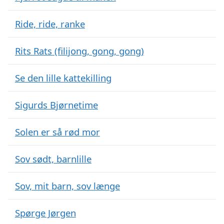
Ride, ride, ranke
Rits Rats (filijong, gong, gong)
Se den lille kattekilling
Sigurds Bjørnetime
Solen er så rød mor
Sov sødt, barnlille
Sov, mit barn, sov længe
Spørge Jørgen